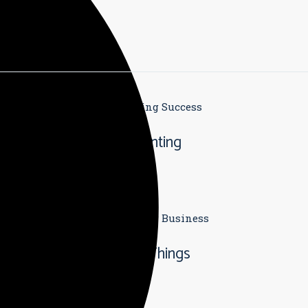
usiness
Branding
Success
 Card
Accounting
usiness
Branding
Business
ysis
Great Things