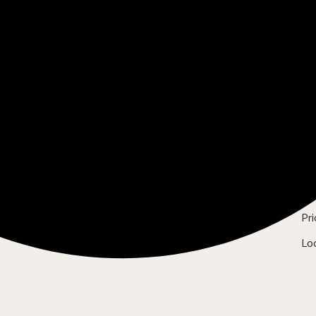
P
 in ganz Österreich bei der
Ab
ams. Mit ehrlicher Beratung,
Ser
anding bieten wir Lösungen,
is zu Österreichs größten
Pri
Lo