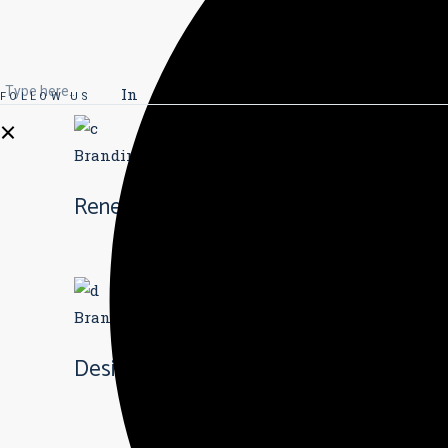
In
Li
FOLLOW US
Branding
Innovation
Branding
Busine
Renewable Energy
Warehouse
Branding
Innovation
Branding
Innova
Design Projects
Print Design