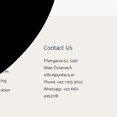
ages
Contact Us
Pfarrgasse 52, 1230
out
Wien Österreich
vices
office@uniface.at
cing
Phone:
+43 1 913 3023
Whatsapp:
+43 660
cation
4952178