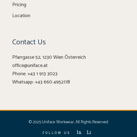
Pricing
Location
Contact Us
Pfarrgasse 52, 1230 Wien Österreich
office@uniface.at
Phone:
+43 1 913 3023
Whatsapp:
+43 660 4952178
© 2025
Uniface Workwear
, All Rights Reserved
In
Li
FOLLOW US